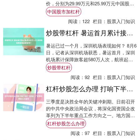
价，分别为29.99万元和25.99万元中国股市
加杠杆，标志着小米汽车....
中国股市加杠杆
阅读：
122
栏目：
股票入门知识
炒股带杠杆 暑运首月累计接待580万人次 深圳机场释放哪些新信号？
暑运已过一个月，深圳机场表现如何？ 8月6
日，记者从深圳机场获悉，暑运首月，深圳
机场累计保障旅客超580万人次，航班起降
3.9万架次，两项指标较去年同期均出现显....
炒股带杠杆
阅读：
92
栏目：
股票入门知识
杠杆炒股怎么办理 打响下半年攻坚战：广东国企释放三大信号
三季度是决胜全年的关键冲刺期。日前召开
的中共中央政治局会议，将深化国资国企改
革列为下半年重点工作方向之一。地方国资
委负责人研讨班提出，各地需提高站位、加
杠杆炒股怎么办理
大执行力....
阅读：
97
栏目：
股票入门知识