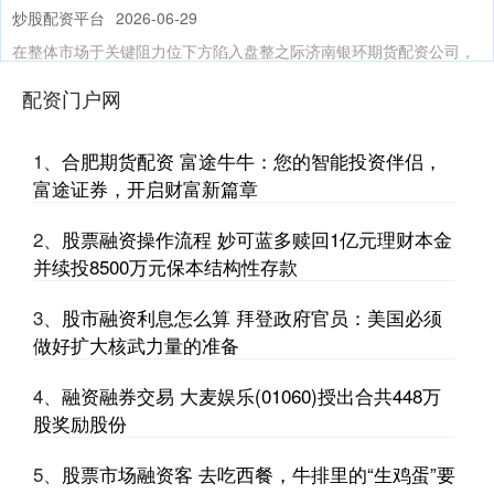
炒股配资平台
2026-06-29
在整体市场于关键阻力位下方陷入盘整之际济南银环期货配资公司，
白银需求与价格走势却持续飙升并创下历史新高，在美联储议息会议
配资门户网
炒股配资网站选 东莞农商银行换帅后净利连降3年 不良率连升4年后
首降
1、
合肥期货配资 富途牛牛：您的智能投资伴侣，
股票入门知识
2026-07-04
富途证券，开启财富新篇章
中国经济网北京4月7日讯 东莞农商银行(09889.HK)近日发布2025年
度业绩公告。2025年，东莞农商银行实现营业
2、
股票融资操作流程 妙可蓝多赎回1亿元理财本金
并续投8500万元保本结构性存款
炒股怎么加杠杆资金 约旦称击落8枚针对该国领土的伊朗导弹
炒股配资平台
2026-07-25
3、
股市融资利息怎么算 拜登政府官员：美国必须
当地时间7月16日，约旦武装部队总司令部发表声明称，约旦防空系
做好扩大核武力量的准备
统当天凌晨击落8枚针对约旦领土的伊朗导弹。 声明说，此次拦
4、
融资融券交易 大麦娱乐(01060)授出合共448万
什么软件炒股可以加杠杆 甘肃卓尼县通报“一女子被家暴”：与事实不
股奖励股份
符，不存在家暴
股票入门知识
2026-06-19
5、
股票市场融资客 去吃西餐，牛排里的“生鸡蛋”要
什么软件炒股可以加杠杆 8月14日，南都N视频记者从甘肃省卓尼县