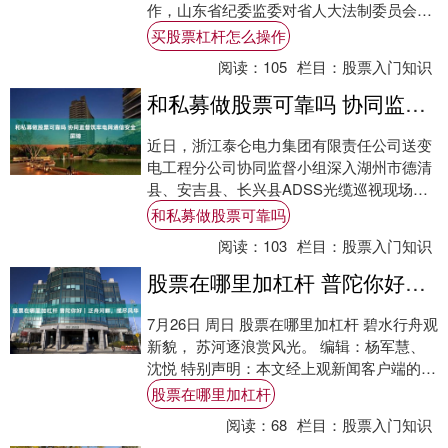
作，山东省纪委监委对省人大法制委员会原
副主任委员唐福泉严重违纪违法问题进行了
买股票杠杆怎么操作
立案....
阅读：
105
栏目：
股票入门知识
和私募做股票可靠吗 协同监督筑牢电网通信安全屏障
近日，浙江泰仑电力集团有限责任公司送变
电工程分公司协同监督小组深入湖州市德清
县、安吉县、长兴县ADSS光缆巡视现场，
开展专项监督检查，进一步压实运维责任和
和私募做股票可靠吗
私募做....
阅读：
103
栏目：
股票入门知识
股票在哪里加杠杆 普陀你好｜泛舟河畔，揽尽风华
7月26日 周日 股票在哪里加杠杆 碧水行舟观
新貌， 苏河逐浪赏风光。 编辑：杨军慧、
沈悦 特别声明：本文经上观新闻客户端的
“上观号”入驻单位授权发布，仅代表该....
股票在哪里加杠杆
阅读：
68
栏目：
股票入门知识