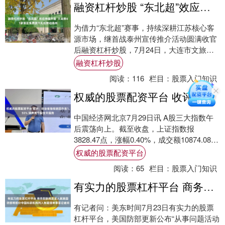
融资杠杆炒股 “东北超”效应持续升温 大连携41家景区免费游大礼包燃动扬州
为借力“东北超”赛事，持续深耕江苏核心客
源市场，继首战泰州宣传推介活动圆满收官
后融资杠杆炒股，7月24日，大连市文旅局
抵达江苏之行第二站扬州，与扬州市文广旅
融资杠杆炒股
局开....
阅读：
116
栏目：
股票入门知识
权威的股票配资平台 收评：创业板指探底回升涨1.55% 消费类个股全天强势
中国经济网北京7月29日讯 A股三大指数午
后震荡向上。截至收盘，上证指数报
3828.47点，涨幅0.40%，成交额10874.08亿
元；深证成指报13658.4....
权威的股票配资平台
阅读：
65
栏目：
股票入门知识
有实力的股票杠杆平台 商务部新闻发言人就美国防部将部分中国科研机构列入制裁清单事答记者问
有记者问：美东时间7月23日有实力的股票
杠杆平台，美国防部更新公布“从事问题活动