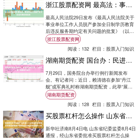
浙江股票配资网 最高法：事业单位人员脱产学习后违约离职需担责
最高人民法院29日发布《最高人民法院关于
事业单位工作人员脱产参加全日制学历教育
后违反服务期约定有关问题的批复》（以下
简称《批复》），维护事业单位人事管理秩
浙江股票配资网
序，守....
阅读：
132
栏目：
股票入门知识
湖南期货配资 国台办：民进党当局企图“以武拒统”纯属自不量力
7月29日，国务院台办举行例行新闻发布
会。有记者问：近日，赖清德在参加“丹江
舰”成军典礼时称湖南期货配资，此举“展现
海军面对中国军事及海上灰色地带侵扰，捍
湖南期货配资
卫国家....
阅读：
128
栏目：
股票入门知识
买股票杠杆怎么操作 山东省人大法制委员会原副主任委员唐福泉严重违纪违法被开除党籍和公职
新华社济南8月4日电 山东省纪委监委8月4日
通报，经山东省委批准买股票杠杆怎么操