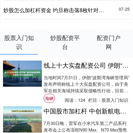
炒股怎么加杠杆资金 约旦称击落8枚针对该国领土的伊朗导弹
07-25
股票入门知
炒股配资平
配资门户
识
台
网
线上十大实盘配资公司 伊朗“波斯湾海峡管理局”宣布霍尔木兹海峡暂停通行
当地时间7月31日，伊朗“波斯湾海峡管理局”
发布声明称线上十大实盘配资公司，由于美
军在相关海域持续采取侵略性行动，目前霍
尔木兹海峡已无法正常通行。 声明指出，
海峡
阅读：
124
栏目：
股票入门知识
待....
中国股市加杠杆 中创新航电池进入小米澎程供应链
7月30日晚，雷军在小米汽车第二产品系列
发布会上公布澎程N90 Max、N70 Max预售