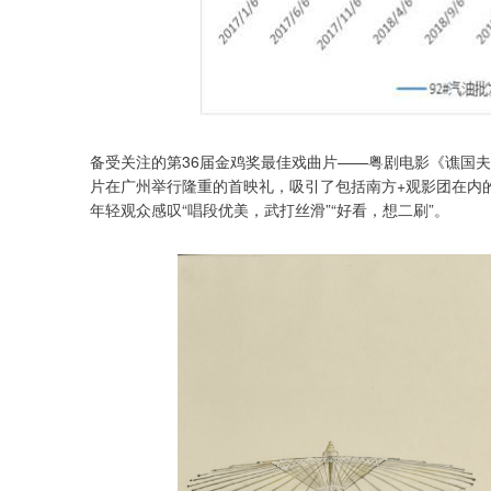
备受关注的第36届金鸡奖最佳戏曲片——粤剧电影《谯国夫
片在广州举行隆重的首映礼，吸引了包括南方+观影团在内
年轻观众感叹“唱段优美，武打丝滑”“好看，想二刷”。