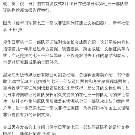
朝、英、俄、日）图书首发仪式8月15日在侵华日军第七三一部队罪
证陈列馆新馆报告厅举行。
图为《侵华日军第七三一部队罪证陈列馆遗址文物图鉴》。新华社记
者 王松 摄
侵华日军第七三一部队罪证陈列馆馆长金成民介绍，这部图鉴内容包
括该馆几十年来通过考古发掘、调查搜集、跨国取证、文物征集等方
式，广泛挖掘的七三一部队罪证，不仅是对过去工作的总结和展示，
也是对研究新成果的全面补充。
黑龙江出版传媒股份有限公司副总经理、总编辑金海滨介绍，书中选
取了20世纪50年代拍摄的七三一部队遗址照片和考古发掘现场照片，
重点收录了罪证陈列馆新馆建设以来新获得、新公开的文物史料，如
到日本跨国取证时原队员长沼久夫提供的在七三一部队期间的来往信
件、从社会征集的原队员所藏盖有满洲第七三一部队永山队印章的照
片等，进一步充实七三一部队罪行证据链，为揭露日本军国主义侵略
罪行提供有力的证据支持。
金成民在发布会上介绍《侵华日军第七三一部队罪证陈列馆遗址文物
图鉴》。新华社记者 王松 摄