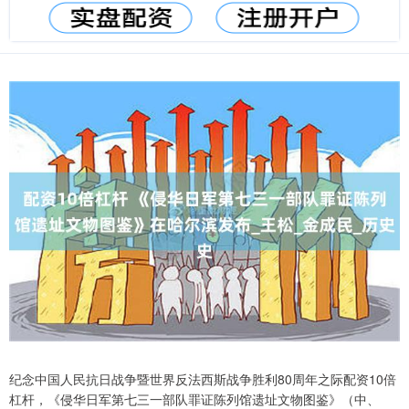
纪念中国人民抗日战争暨世界反法西斯战争胜利80周年之际配资10倍
杠杆，《侵华日军第七三一部队罪证陈列馆遗址文物图鉴》（中、