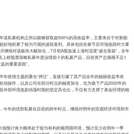
年该私募机构之所以能够获取超500%的高收益率，主要来自于对新能
较好地积累了较为可观的波段复利。具体包括在春节后市场急跌时大量
月继续对该板块大幅加仓，7月初A股急速上涨时适度“减仓落袋”，全年
，其上榜股票策略私募年度业绩前十的私募产品，目前资产总规模不足1
益的重要原因”。
半年疫情主题的重仓“押注”，直接引爆了其产品全年的靓丽收益率表
轮动操作，以及公司在部分时点的融资加仓，也为旗下产品2020年的
及外部环境急剧动荡时期的坚定高仓位，不仅有力支撑了基金经理的稳
看，今年的优胜私募在目前的跨年时点，继续对明年的宏观经济环境和市
市场预计将大概率处于较为有利的顺周期环境，预计至少在明年一季