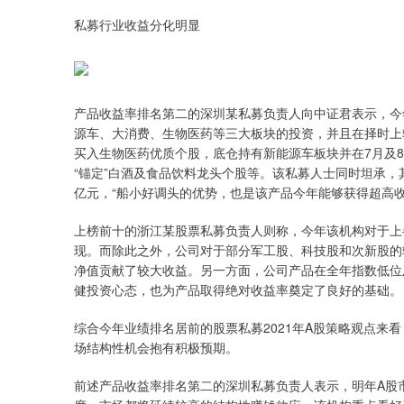
私募行业收益分化明显
产品收益率排名第二的深圳某私募负责人向中证君表示，今
源车、大消费、生物医药等三大板块的投资，并且在择时上
买入生物医药优质个股，底仓持有新能源车板块并在7月及8
“锚定”白酒及食品饮料龙头个股等。该私募人士同时坦承
亿元，“船小好调头的优势，也是该产品今年能够获得超高收
上榜前十的浙江某股票私募负责人则称，今年该机构对于上
现。而除此之外，公司对于部分军工股、科技股和次新股的
净值贡献了较大收益。另一方面，公司产品在全年指数低位
健投资心态，也为产品取得绝对收益率奠定了良好的基础。
综合今年业绩排名居前的股票私募2021年A股策略观点来
场结构性机会抱有积极预期。
前述产品收益率排名第二的深圳私募负责人表示，明年A股