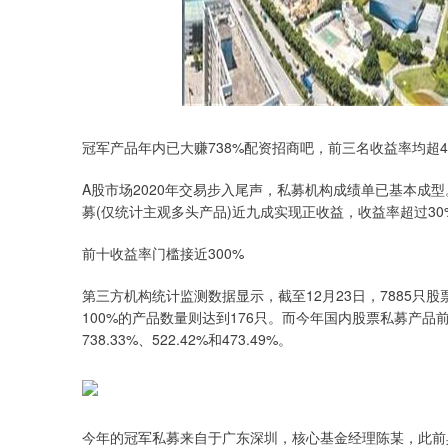
冠军产品年内已大赚738%配资招商吧，前三名收益率均超40
A股市场2020年交易步入尾声，私募机构成绩单已基本成
募(仅统计主观多头产品)近九成实现正收益，收益率超过3
前十收益率门槛接近300%
第三方机构统计监测数据显示，截至12月23日，7885只
100%的产品数量则达到176只。而今年国内股票私募产品
738.33%、522.42%和473.49%。
今年的冠军私募来自于广东深圳，核心基金经理陈某，此前