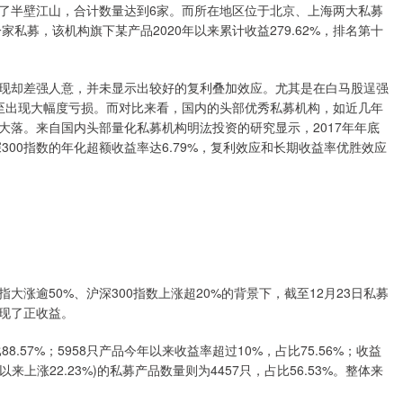
了半壁江山，合计数量达到6家。而所在地区位于北京、上海两大私募
私募，该机构旗下某产品2020年以来累计收益279.62%，排名第十
现却差强人意，并未显示出较好的复利叠加效应。尤其是在白马股逞强
品甚至出现大幅度亏损。而对比来看，国内的头部优秀私募机构，如近几年
大落。来自国内头部量化私募机构明汯投资的研究显示，2017年年底
300指数的年化超额收益率达6.79%，复利效应和长期收益率优胜效应
涨逾50%、沪深300指数上涨超20%的背景下，截至12月23日私募
现了正收益。
.57%；5958只产品今年以来收益率超过10%，占比75.56%；收益
以来上涨22.23%)的私募产品数量则为4457只，占比56.53%。整体来