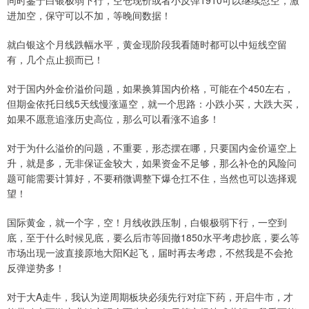
同时鉴于白银极弱下行，空仓现价或者小反弹1910可以继续怼空，激
进加空，保守可以不加，等晚间数据！
就白银这个月线跌幅水平，黄金现阶段我看随时都可以中短线空留
有，几个点止损而已！
对于国内外金价溢价问题，如果换算国内价格，可能在个450左右，
但期金依托日线5天线慢涨逼空，就一个思路：小跌小买，大跌大买，
如果不愿意追涨历史高位，那么可以看涨不追多！
对于为什么溢价的问题，不重要，形态摆在哪，只要国内金价逼空上
升，就是多，无非保证金较大，如果资金不足够，那么补仓的风险问
题可能需要计算好，不要稍微调整下爆仓扛不住，当然也可以选择观
望！
国际黄金，就一个字，空！月线收跌压制，白银极弱下行，一空到
底，至于什么时候见底，要么后市等回撤1850水平考虑抄底，要么等
市场出现一波直接原地大阳K起飞，届时再去考虑，不然我是不会抢
反弹逆势多！
对于大A走牛，我认为逆周期板块必须先行对症下药，开启牛市，才