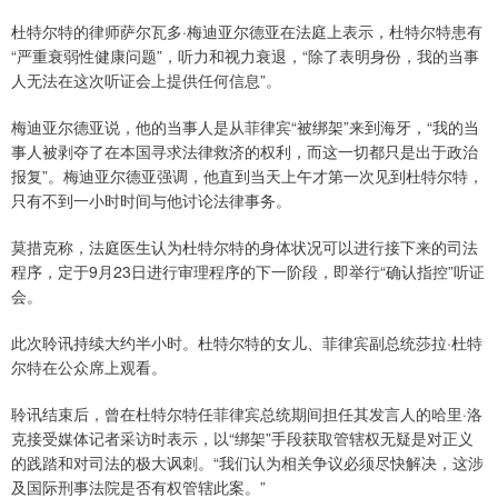
杜特尔特的律师萨尔瓦多·梅迪亚尔德亚在法庭上表示，杜特尔特患有
“严重衰弱性健康问题”，听力和视力衰退，“除了表明身份，我的当事
人无法在这次听证会上提供任何信息”。
梅迪亚尔德亚说，他的当事人是从菲律宾“被绑架”来到海牙，“我的当
事人被剥夺了在本国寻求法律救济的权利，而这一切都只是出于政治
报复”。梅迪亚尔德亚强调，他直到当天上午才第一次见到杜特尔特，
只有不到一小时时间与他讨论法律事务。
莫措克称，法庭医生认为杜特尔特的身体状况可以进行接下来的司法
程序，定于9月23日进行审理程序的下一阶段，即举行“确认指控”听证
会。
此次聆讯持续大约半小时。杜特尔特的女儿、菲律宾副总统莎拉·杜特
尔特在公众席上观看。
聆讯结束后，曾在杜特尔特任菲律宾总统期间担任其发言人的哈里·洛
克接受媒体记者采访时表示，以“绑架”手段获取管辖权无疑是对正义
的践踏和对司法的极大讽刺。“我们认为相关争议必须尽快解决，这涉
及国际刑事法院是否有权管辖此案。”