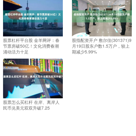
股票杠杆平台股 金羊网评：春
股指配资开户 敷尔佳(301371)9
节票房破50亿！文化消费春潮
月19日股东户数1.5万户，较上
涌动活力十足
期减少5.99%
股票怎么买杠杆 在岸、离岸人
民币兑美元双双升破7.25