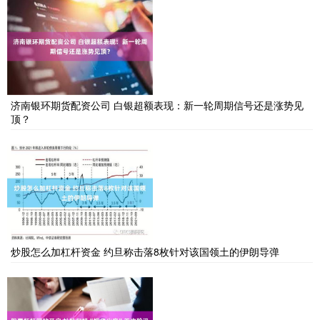
济南银环期货配资公司 白银超额表现：新一轮周期信号还是涨势见
顶？
炒股怎么加杠杆资金 约旦称击落8枚针对该国领土的伊朗导弹