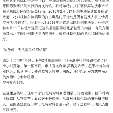
菲律宾前总统杜特尔特14日下午通过视频连线的方式参加了在荷兰海
牙国际刑事法院举行的首次聆讯。杜特尔特在担任菲律宾达沃市市长
和菲总统期间发起反毒行动。2018年2月，国际刑事法院通知菲律宾
政府，将对杜特尔特领导的打击毒品犯罪行动是否有违反人权的情况
展开“初步调查”。菲律宾已于2019年正式退出国际刑事法院。杜特尔
特本月11日从境外返回抵达马尼拉国际机场后被警方拘留，有关方面
向其出示了国际刑事法院的逮捕令。载有杜特尔特的飞机12日抵达海
牙。
“除身份，无法提供任何信息”
原定于当地时间14日下午2时在法院第一预审庭举行的聆讯推迟了约
半小时开始。第一预审庭主审法官尤利娅·莫措克表示，鉴于杜特尔特
刚刚经历长途飞行，并跨越较大时差，法院允许他以远程方式在海牙
的拘留中心参加聆讯。
展开剩余67%
在视频连线中，现年79岁的杜特尔特身着西装，打着领带。他不时闭
上眼睛听法官发言，看起来十分疲倦。法庭对杜特尔特的身份进行确
认。在回答法官提问时，杜特尔特音量不高。整个过程中，他的态度
平静淡定。