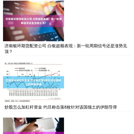
济南银环期货配资公司 白银超额表现：新一轮周期信号还是涨势见
顶？
炒股怎么加杠杆资金 约旦称击落8枚针对该国领土的伊朗导弹