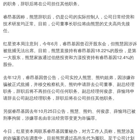
的职务，辞职后将在公司担任其他职务。
睿昂基因称，熊慧辞职后，仍是公司的实际控制人，公司日常经营和
技术研发均正常。目前，公司董事长职位将由熊慧的丈夫高尚先接
任。
红星资本局注意到，今年6月，睿昂基因曾召开股东会，但熊慧因涉诉
被批捕无法出席。目前，熊慧直接持有睿昂基因18.22%的股份，是第
一大股东，熊慧家族通过伯慈投资和力漾投资持有睿昂基因12.4%的
股份。
去年12月，睿昂基因曾公告，公司实控人熊慧、熊钧姐弟，因涉嫌诈
骗被正式批捕，并移交检察机关。熊钧申请辞去公司董事、副总经理
职务，辞职后将不再担任公司任何职务。副总经理何俊彦、薛愉玮申
请辞去公司副总经理职务，辞职后将在公司担任其他职务。
另据睿昂基因去年10月25日公告，熊慧、熊钧、何俊彦、薛愉玮已被
刑事拘留，涉嫌罪名由非法经营罪变更为诈骗罪。
今日，红星资本局联系睿昂基因董秘办，对方工作人员称，熊慧涉及
的诈骗案仍在调查中，目前熊慧通过高尚先代为履职。至于公司计划