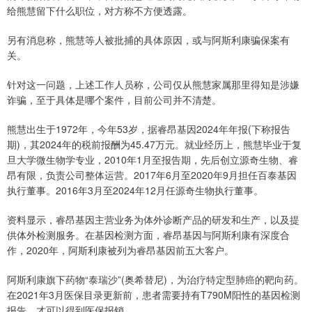
给熊慧留下什么职位，对方称不方便透露。
另有消息称，熊慧等人被批捕的具体原因，或与阿斯利康骗保案有
关。
针对这一问题，上述工作人员称，公司仅从熊慧家属那里得知是涉嫌
诈骗，至于具体是哪个案件，目前公司并不清楚。
熊慧出生于1972年，今年53岁，据睿昂基因2024年年报(下称报告
期)，其2024年的税前报酬为45.47万元。就业经历上，熊慧毕业于复
旦大学微生物学专业，2010年1月至报告期，先后创立源奇生物、睿
昂有限，负责公司整体运营。2017年6月至2020年9月担任百泰基因
执行董事。2016年3月至2024年12月任源奇生物执行董事。
资料显示，睿昂基因主营业务为体外诊断产品的研发和生产，以及提
供体外检测服务。在基因检测方面，睿昂基因与阿斯利康有深度合
作，2020年，阿斯利康被列为睿昂基因前五大客户。
阿斯利康旗下药物“泰瑞沙”(奥希替尼)，为治疗特定型肺癌的靶向药。
在2021年3月医保目录更新前，患者需要持有T790M阳性的基因检测
报告，才可以得到医保报销。