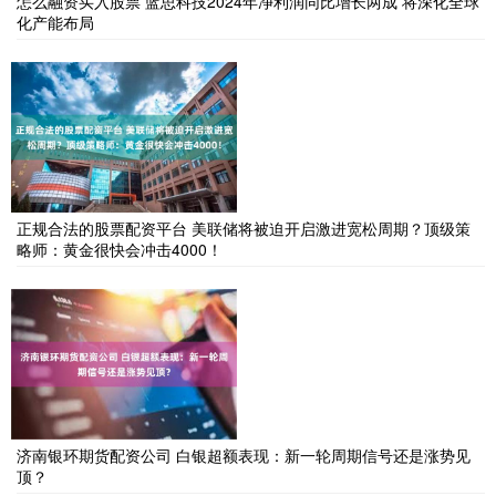
怎么融资买入股票 蓝思科技2024年净利润同比增长两成 将深化全球
化产能布局
正规合法的股票配资平台 美联储将被迫开启激进宽松周期？顶级策
略师：黄金很快会冲击4000！
济南银环期货配资公司 白银超额表现：新一轮周期信号还是涨势见
顶？