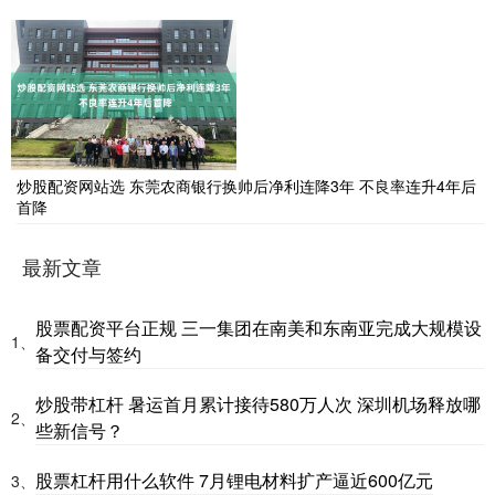
炒股配资网站选 东莞农商银行换帅后净利连降3年 不良率连升4年后
首降
最新文章
股票配资平台正规 三一集团在南美和东南亚完成大规模设
1、
备交付与签约
炒股带杠杆 暑运首月累计接待580万人次 深圳机场释放哪
2、
些新信号？
股票杠杆用什么软件 7月锂电材料扩产逼近600亿元
3、