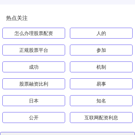
热点关注
怎么办理股票配资
人的
正规股票平台
参加
成功
机制
股票融资比利
易事
日本
知名
公开
互联网配资利息