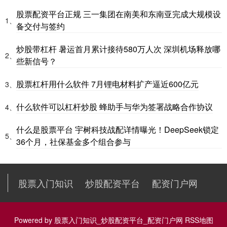
股票配资平台正规 三一集团在南美和东南亚完成大规模设
1、
备交付与签约
炒股带杠杆 暑运首月累计接待580万人次 深圳机场释放哪
2、
些新信号？
股票杠杆用什么软件 7月锂电材料扩产逼近600亿元
3、
什么软件可以杠杆炒股 蜂助手与华为签署战略合作协议
4、
什么是股票平台 宇树科技战配详情曝光！DeepSeek锁定
5、
36个月，社保基金多个组合参与
股票入门知识
炒股配资平台
配资门户网
Powered by
股票入门知识_炒股配资平台_配资门户网
RSS地图