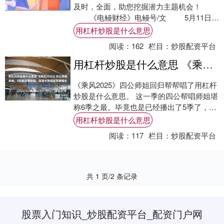
及时，全面，助您挖掘潜力主题机会！
《电鳗财经》电鳗号/文 5月11日，
华健未来(成都)科....
用杠杆炒股是什么意思
阅读：
162
栏目：
炒股配资平台
用杠杆炒股是什么意思 《乘风2025》四公师姐帮唱，8位前五季师姐，陈昊宇陈丽君有望组合
《乘风2025》四公师姐回归帮帮唱了用杠杆
炒股是什么意思。 这一季的四公帮唱师姐堪
称6季之最。毕竟也是已经播出了5季了，师
姐多所以阵容强。 一共有前五季8位师姐....
用杠杆炒股是什么意思
阅读：
117
栏目：
炒股配资平台
共 1 页/2 条记录
股票入门知识_炒股配资平台_配资门户网