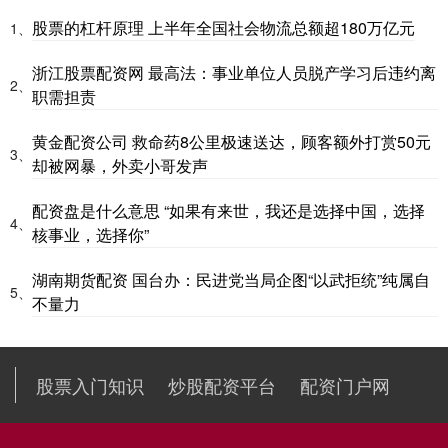
股票的杠杆原理 上半年全国社会物流总额超180万亿元
1、
浙江股票配资网 最高法：事业单位人员脱产学习后违约离
2、
职需担责
黄金配资公司 救命药8公里极速送达，顾客额外打赏50元
3、
却被网暴，外卖小哥发声
配资盘是什么意思 “如果有来世，我还是选择中国，选择
4、
核事业，选择你”
湖南期货配资 国台办：民进党当局企图“以武拒统”纯属自
5、
不量力
股票入门知识
炒股配资平台
配资门户网