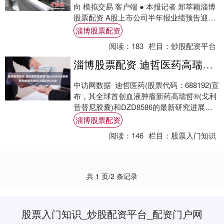
向 模拟交易 客户端 ● 本报记者 郑萃颖淄博
股票配资 A股上市公司半年报业绩预告迎来
密集披露期。截至7月16日19....
淄博股票配资
阅读：
183
栏目：
炒股配资平台
淄博股票配资 迪哲医药高瑞哲®和DZD8586最新研究数据亮相EHA及ICML大会
中访网数据 迪哲医药(股票代码：688192)宣
布，其全球首创血液肿瘤新药高瑞哲®(戈利
昔替尼胶囊)和DZD8586的最新研究进展将
在2025年欧洲血液学协会....
淄博股票配资
阅读：
146
栏目：
股票入门知识
共 1 页/2 条记录
股票入门知识_炒股配资平台_配资门户网