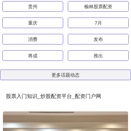
贵州
榆林股票配资
重庆
7月
消费
发布
将成
推出
更多话题动态
股票入门知识_炒股配资平台_配资门户网