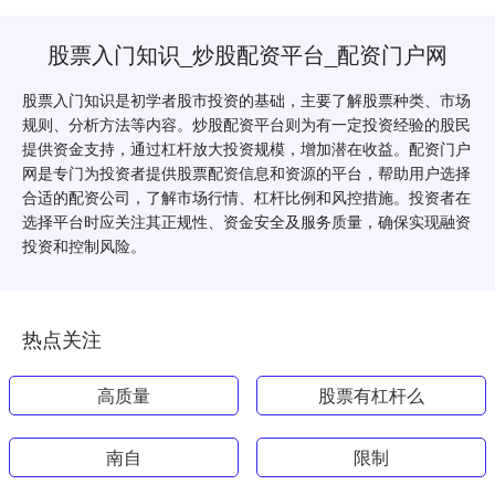
股票入门知识_炒股配资平台_配资门户网
股票入门知识是初学者股市投资的基础，主要了解股票种类、市场
规则、分析方法等内容。炒股配资平台则为有一定投资经验的股民
提供资金支持，通过杠杆放大投资规模，增加潜在收益。配资门户
网是专门为投资者提供股票配资信息和资源的平台，帮助用户选择
合适的配资公司，了解市场行情、杠杆比例和风控措施。投资者在
选择平台时应关注其正规性、资金安全及服务质量，确保实现融资
投资和控制风险。
热点关注
高质量
股票有杠杆么
南自
限制