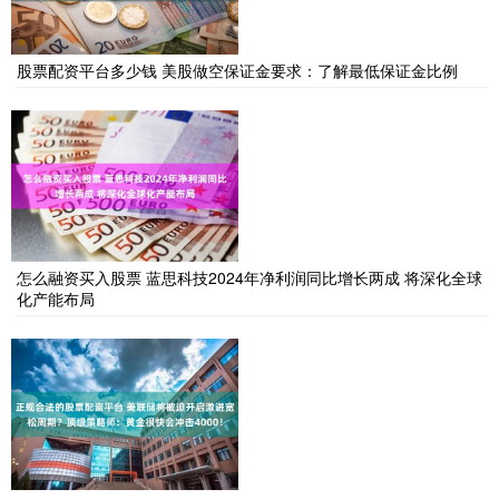
股票配资平台多少钱 美股做空保证金要求：了解最低保证金比例
怎么融资买入股票 蓝思科技2024年净利润同比增长两成 将深化全球
化产能布局